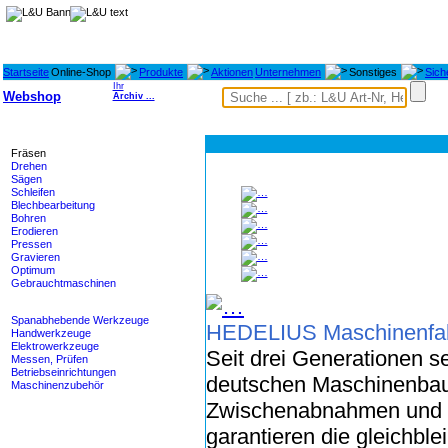
Startseite
Online-Shop
Produkte
Aktionen
Unternehmen
Sonstiges
Sich
Ihr
Webshop
Archiv ...
Maschinen
Fräsen
Drehen
Sägen
Schleifen
Blechbearbeitung
Bohren
Erodieren
Pressen
Gravieren
Optimum
Gebrauchtmaschinen
Werkzeuge
Spanabhebende Werkzeuge
HEDELIUS Maschinenfa
Handwerkzeuge
Elektrowerkzeuge
Seit drei Generationen 
Messen, Prüfen
Betriebseinrichtungen
deutschen Maschinenbau.
Maschinenzubehör
Zwischenabnahmen und sp
Heidenhain - M-TEC
garantieren die gleichble
Lagertechnik