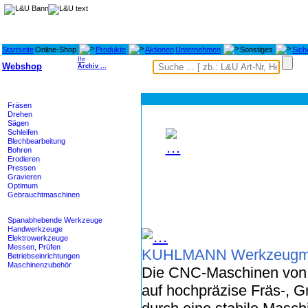
Startseite
Online-Shop
Produkte
Aktionen
Unternehmen
Sonstiges
Sich
Ihr
Webshop
Archiv ...
Maschinen
Fräsen
Drehen
Sägen
Schleifen
Blechbearbeitung
Bohren
Erodieren
Pressen
Gravieren
Optimum
Gebrauchtmaschinen
Werkzeuge
Spanabhebende Werkzeuge
Handwerkzeuge
Elektrowerkzeuge
Messen, Prüfen
KUHLMANN Werkzeugm
Betriebseinrichtungen
Maschinenzubehör
Die CNC-Maschinen von
Heidenhain - M-TEC
auf hochpräzise Fräs-, G
Lagertechnik