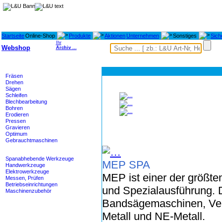
Startseite
Online-Shop
Produkte
Aktionen
Unternehmen
Sonstiges
Sich
Ihr
Webshop
Archiv ...
Maschinen
Fräsen
Drehen
Sägen
Schleifen
Blechbearbeitung
Bohren
Erodieren
Pressen
Gravieren
Optimum
Gebrauchtmaschinen
Werkzeuge
Spanabhebende Werkzeuge
MEP SPA
Handwerkzeuge
Elektrowerkzeuge
MEP ist einer der größte
Messen, Prüfen
Betriebseinrichtungen
und Spezialausführung. 
Maschinenzubehör
Bandsägemaschinen, Ver
Heidenhain - M-TEC
Metall und NE-Metall.
Lagertechnik