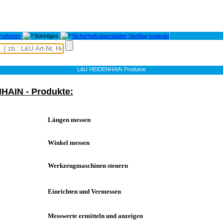
rnehmen
Sonstiges
Sicherheitsdatenblätter
SiteMap
toolando
L&U HEIDENHAIN Produkte
HAIN - Produkte:
Längen messen
Winkel messen
Werkzeugmaschinen steuern
Einrichten und Vermessen
Messwerte ermitteln und anzeigen