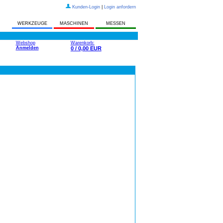
Kunden-Login
|
Login anfordern
WERKZEUGE
MASCHINEN
MESSEN
Webshop
Warenkorb:
Anmelden
0 / 0,00 EUR