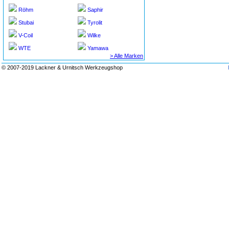
Röhm
Saphir
Stubai
Tyrolit
V-Coil
Wilke
WTE
Yamawa
> Alle Marken
© 2007-2019 Lackner & Urnitsch Werkzeugshop