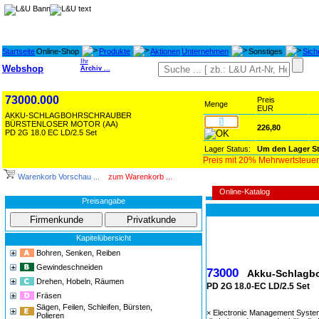
Startseite
Online-Shop
Produkte
Aktionen
Unternehmen
Sonstiges
Sich
Ihr
Webshop
Archiv ...
73000.000
Preis
Menge
EUR
AKKU-SCHLAGBOHRSCHRAUBER
BÜRSTENLOSER MOTOR (AA)
226,80
PD 2G 18.0 EC LD/2.5 Set
Lager Status:
Um den Lager St
Preis mit 20% Mehrwertsteuer
Warenkorb Vorschau ...
zum Warenkorb ...
Online-Katalog
Preisangabe
Kapitelübersicht
14649
Bohren, Senken, Reiben
Gewindeschneiden
73000
Akku-Schlagb
Drehen, Hobeln, Räumen
PD 2G 18.0-EC LD/2.5 Set
Fräsen
Sägen, Feilen, Schleifen, Bürsten,
× Electronic Management System
Polieren