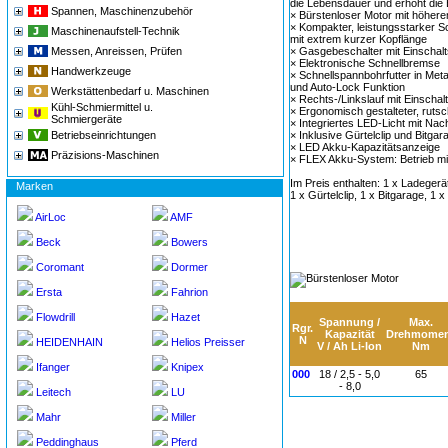
die Lebensdauer und erhöht die E
Spannen, Maschinenzubehör
× Bürstenloser Motor mit höher
× Kompakter, leistungsstarker 
Maschinenaufstell-Technik
mit extrem kurzer Kopflänge
Messen, Anreissen, Prüfen
× Gasgebeschalter mit Einschal
× Elektronische Schnellbremse
Handwerkzeuge
× Schnellspannbohrfutter in Meta
und Auto-Lock Funktion
Werkstättenbedarf u. Maschinen
× Rechts-/Linkslauf mit Einschal
Kühl-Schmiermittel u.
× Ergonomisch gestalteter, rutsc
Schmiergeräte
× Integriertes LED-Licht mit Nac
Betriebseinrichtungen
× Inklusive Gürtelclip und Bitgar
× LED Akku-Kapazitätsanzeige
Präzisions-Maschinen
× FLEX Akku-System: Betrieb mi
Im Preis enthalten: 1 x Ladegerä
Marken
1 x Gürtelclip, 1 x Bitgarage, 1 
AirLoc
AMF
Beck
Bowers
Coromant
Dormer
Ersta
Fahrion
Flowdrill
Hazet
Spannung /
Max.
Rgr.
Kapazität
Drehmome
N
HEIDENHAIN
Helios Preisser
V / Ah Li-Ion
Nm
Ifanger
Knipex
000
18 / 2,5 - 5,0
65
- 8,0
Leitech
LU
Mahr
Miller
Peddinghaus
Pferd