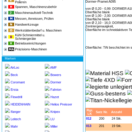
Dormer-Pramet A095
Polieren
Spannen, Maschinenzubehör
von Ø 0,20 - 0,99: DORMER A1
Oberfläche blank
Maschinenaufstell-Technik
von Ø 1,00 - 2,00: DORMER A0
Messen, Anreissen, Prüfen
Oberfläche blank
von Ø 2,10 - 16,0: DORMER A002,
Handwerkzeuge
Zentriergenauigkeit,
Oberfläche im schneidaktiven Te
Werkstättenbedarf u. Maschinen
Kühl-Schmiermittel u.
Schmiergeräte
Betriebseinrichtungen
Oberfläche: TiN beschichtet im 
Präzisions-Maschinen
Marken
AirLoc
AMF
Beck
Bowers
Coromant
Dormer
Ersta
Fahrion
Flowdrill
Hazet
HEIDENHAIN
Helios Preisser
Rgr.
Ifanger
Knipex
Satz Nr.
Anzahl
LK
012
200
24 Stk.
Leitech
LU
013
201
19 Stk.
Mahr
Miller