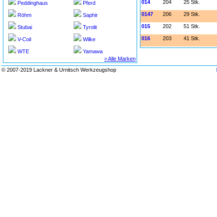
014
204
25 Stk.
Peddinghaus
Pferd
0147
206
29 Stk.
Röhm
Saphir
015
202
51 Stk.
Stubai
Tyrolit
016
203
41 Stk.
V-Coil
Wilke
WTE
Yamawa
> Alle Marken
© 2007-2019 Lackner & Urnitsch Werkzeugshop