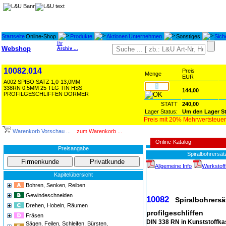
Startseite
Online-Shop
Produkte
Aktionen
Unternehmen
Sonstiges
Sich
Ihr
Webshop
Archiv ...
10082.014
Preis
Menge
EUR
A002 SPIBO SATZ 1,0-13,0MM
338RN 0,5MM 25 TLG TIN HSS
144,00
PROFILGESCHLIFFEN DORMER
STATT
240,00
Lager Status:
Um den Lager St
Preis mit 20% Mehrwertsteuer
Warenkorb Vorschau ...
zum Warenkorb ...
Online-Katalog
Preisangabe
Spiralbohrersät
Allgemeine Info
Werkstoff
Kapitelübersicht
34
Bohren, Senken, Reiben
Gewindeschneiden
10082
Spiralbohrersä
Drehen, Hobeln, Räumen
profilgeschliffen
Fräsen
DIN 338 RN in Kunststoffka
Sägen, Feilen, Schleifen, Bürsten,