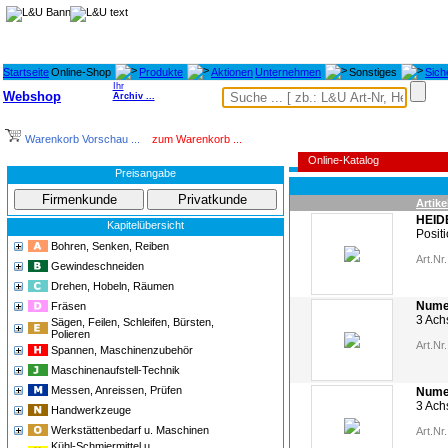
Startseite
Online-Shop
Produkte
Aktionen
Unternehmen
Sonstiges
Sich
Ihr
Webshop
Archiv ...
Warenkorb Vorschau ...
zum Warenkorb ...
Online-Katalog
Preisangabe
Artike
HEID
Kapitelübersicht
Posit
Bohren, Senken, Reiben
Art.Nr.
Gewindeschneiden
Drehen, Hobeln, Räumen
Numer
Fräsen
3 Ach
Sägen, Feilen, Schleifen, Bürsten,
Polieren
Art.Nr.
Spannen, Maschinenzubehör
Maschinenaufstell-Technik
Messen, Anreissen, Prüfen
Numer
3 Ach
Handwerkzeuge
Werkstättenbedarf u. Maschinen
Art.Nr.
Kühl-Schmiermittel u.