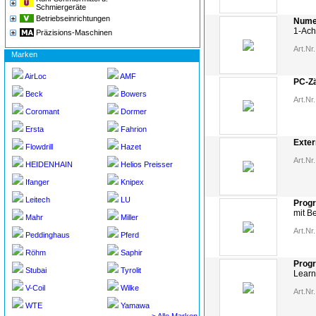
Schmiergeräte
Betriebseinrichtungen
Numer
1-Ach
Präzisions-Maschinen
Art.Nr.
Marken
AirLoc
AMF
PC-Zä
Beck
Bowers
Art.Nr.
Coromant
Dormer
Ersta
Fahrion
Exter
Flowdrill
Hazet
Art.Nr.
HEIDENHAIN
Helios Preisser
Ifanger
Knipex
Leitech
LU
Prog
mit B
Mahr
Miller
Art.Nr.
Peddinghaus
Pferd
Röhm
Saphir
Prog
Stubai
Tyrolit
Learn
V-Coil
Wilke
Art.Nr.
WTE
Yamawa