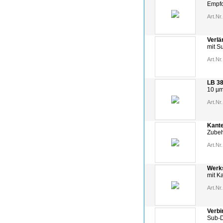
Empfo
Art.Nr.
Verlä
mit S
Art.Nr.
LB 38
10 µm
Art.Nr.
Kant
Zubeh
Art.Nr.
Werk
mit K
Art.Nr.
Verbi
Sub-D