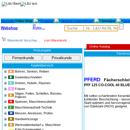
Startseite
Online-Shop
Produkte
Aktionen
Unternehmen
Sonstiges
Sich
Ihr
Webshop
Archiv ...
Warenkorb Vorschau ...
zum Warenkorb ...
Online-Katalog
Preisangabe
Fächersc
Kapitelübersicht
14567
Bohren, Senken, Reiben
Gewindeschneiden
PFERD
Fächerschle
Drehen, Hobeln, Räumen
PFF 125 CO-COOL 40 BLUED
Fräsen
Sägen, Feilen, Schleifen, Bürsten,
Mit selbst schärfendem Keramikk
Polieren
kühlender Beschichtung – besond
Spannen, Maschinenzubehör
Stahl optimiert und hervorragend
von Edelstahl (INOX) geeignet.
Maschinenaufstell-Technik
Messen, Anreissen, Prüfen
Handwerkzeuge
Werkstättenbedarf u. Maschinen
Kühl-Schmiermittel u.