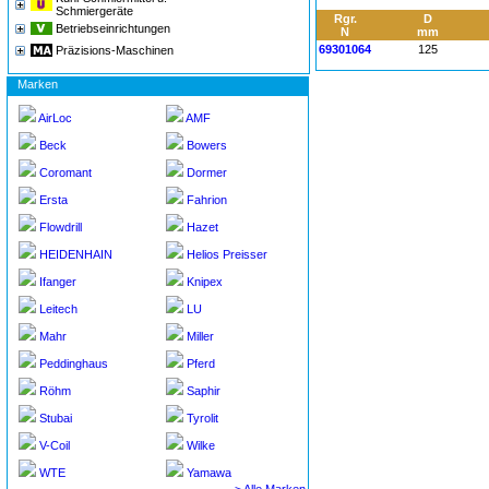
Schmiergeräte
Rgr.
D
Betriebseinrichtungen
N
mm
69301064
125
Präzisions-Maschinen
Marken
AirLoc
AMF
Beck
Bowers
Coromant
Dormer
Ersta
Fahrion
Flowdrill
Hazet
HEIDENHAIN
Helios Preisser
Ifanger
Knipex
Leitech
LU
Mahr
Miller
Peddinghaus
Pferd
Röhm
Saphir
Stubai
Tyrolit
V-Coil
Wilke
WTE
Yamawa