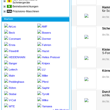
Schmiergeräte
Betriebseinrichtungen
Hamme
für S
Präzisions-Maschinen
Art.Nr.
Marken
AirLoc
AMF
Siche
Beck
Bowers
Art.Nr.
Coromant
Dormer
Ersta
Fahrion
Kiste
Flowdrill
Hazet
S-Fo
HEIDENHAIN
Helios Preisser
Art.Nr.
Ifanger
Knipex
Leitech
LU
Körn
Mahr
Miller
Art.Nr.
Peddinghaus
Pferd
Röhm
Saphir
Durc
Stubai
Tyrolit
achtk
V-Coil
Wilke
Art.Nr.
WTE
Yamawa