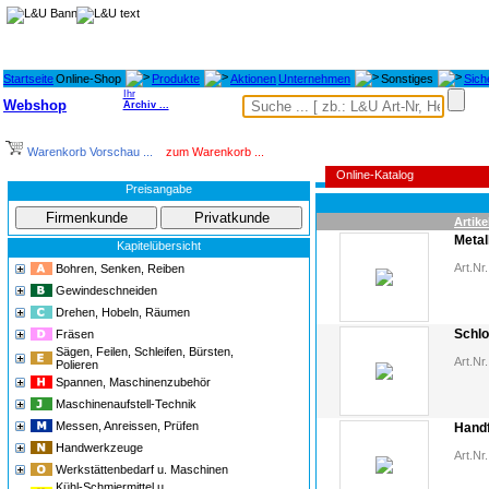
Startseite
Online-Shop
Produkte
Aktionen
Unternehmen
Sonstiges
Sich
Ihr
Webshop
Archiv ...
Warenkorb Vorschau ...
zum Warenkorb ...
Online-Katalog
Preisangabe
Artike
Metal
Kapitelübersicht
Art.Nr.
Bohren, Senken, Reiben
Gewindeschneiden
Drehen, Hobeln, Räumen
Schl
Fräsen
Sägen, Feilen, Schleifen, Bürsten,
Art.Nr.
Polieren
Spannen, Maschinenzubehör
Maschinenaufstell-Technik
Messen, Anreissen, Prüfen
Handf
Handwerkzeuge
Art.Nr.
Werkstättenbedarf u. Maschinen
Kühl-Schmiermittel u.