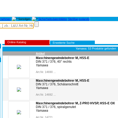
rnehmen
Sonstiges
Sicherheitsdatenblätter
SiteMap
toolando
Online-Katalog
Erweiterte Suche
Yamawa: 53 Produkte gefunden
Artikel
Maschinengewindebohrer M, HSS-E
DIN 371 / 376, 40° rechts
Yamawa
Art.Nr. 14690 ...
Maschinengewindebohrer M, HSS-E
DIN 371 / 376, Schälanschnitt
Yamawa
Art.Nr. 14692 ...
Maschinengewindebohrer M, Z-PRO HVSP, HSS-E OX
DIN 371 / 376, spiralgenutet
Yamawa
Art.Nr. 14721 ...