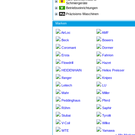
Schmiergeräte
Betriebseinrichtungen
Präzisions-Maschinen
Marken
AirLoc
AMF
Beck
Bowers
Coromant
Dormer
Ersta
Fahrion
Flowdrill
Hazet
HEIDENHAIN
Helios Preisser
Ifanger
Knipex
Leitech
LU
Mahr
Miller
Peddinghaus
Pferd
Röhm
Saphir
Stubai
Tyrolit
V-Coil
Wilke
WTE
Yamawa