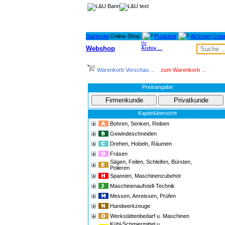
Startseite
Online-Shop
Produkte
Aktionen
Unte
Ihr
Webshop
Archiv ...
Warenkorb Vorschau ...
zum Warenkorb ...
Preisangabe
Kapitelübersicht
Bohren, Senken, Reiben
Gewindeschneiden
Drehen, Hobeln, Räumen
Fräsen
Sägen, Feilen, Schleifen, Bürsten,
Polieren
Spannen, Maschinenzubehör
Maschinenaufstell-Technik
Messen, Anreissen, Prüfen
Handwerkzeuge
Werkstättenbedarf u. Maschinen
Kühl-Schmiermittel u.