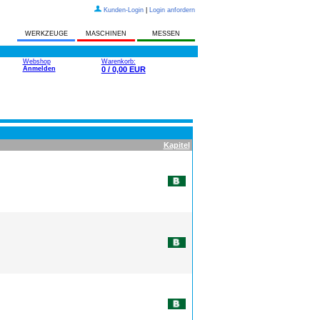
Kunden-Login
|
Login anfordern
WERKZEUGE
MASCHINEN
MESSEN
Webshop
Warenkorb:
Anmelden
0 / 0,00 EUR
Kapitel