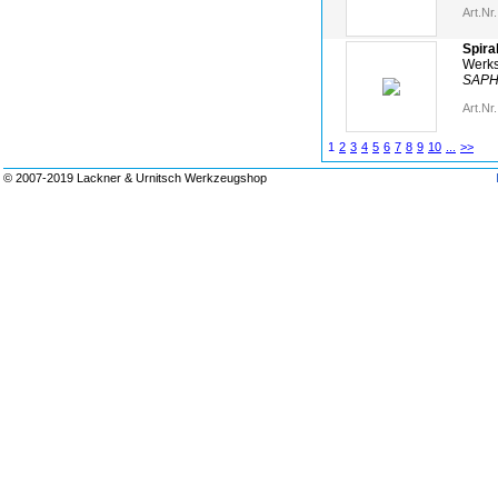
Art.Nr.
Spira
Werks
SAPH
Art.Nr.
1
2
3
4
5
6
7
8
9
10
...
>>
© 2007-2019 Lackner & Urnitsch Werkzeugshop