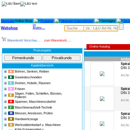
Startseite
Online-Shop
Produkte
Aktionen
Unternehmen
Sonstiges
Sich
Ihr
Webshop
Archiv ...
Warenkorb Vorschau ...
zum Warenkorb ...
Online-Katalog
Preisangabe
Artike
Spira
Kapitelübersicht
DIN 
Bohren, Senken, Reiben
Art.Nr.
Gewindeschneiden
Drehen, Hobeln, Räumen
Spira
Fräsen
DIN 
Sägen, Feilen, Schleifen, Bürsten,
Polieren
Art.Nr.
Spannen, Maschinenzubehör
Maschinenaufstell-Technik
Messen, Anreissen, Prüfen
Spira
DIN 33
Handwerkzeuge
Werkstättenbedarf u. Maschinen
Art.Nr.
Kühl-Schmiermittel u.