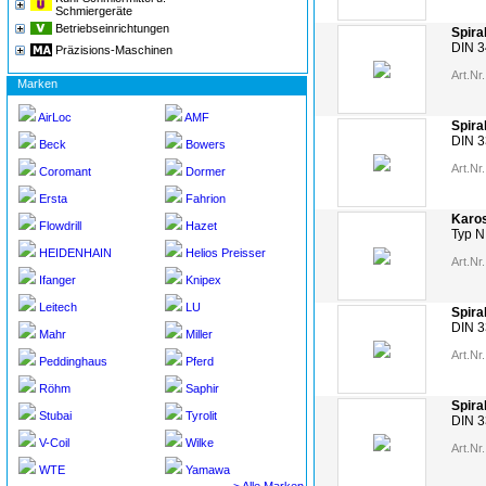
Schmiergeräte
Betriebseinrichtungen
Spira
DIN 3
Präzisions-Maschinen
Art.Nr.
Marken
AirLoc
AMF
Spira
DIN 3
Beck
Bowers
Art.Nr.
Coromant
Dormer
Ersta
Fahrion
Karos
Flowdrill
Hazet
Typ N
HEIDENHAIN
Helios Preisser
Art.Nr.
Ifanger
Knipex
Leitech
LU
Spira
DIN 3
Mahr
Miller
Art.Nr.
Peddinghaus
Pferd
Röhm
Saphir
Spira
Stubai
Tyrolit
DIN 
V-Coil
Wilke
Art.Nr.
WTE
Yamawa