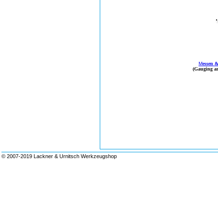
M
essen 
(Gauging an
© 2007-2019 Lackner & Urnitsch Werkzeugshop