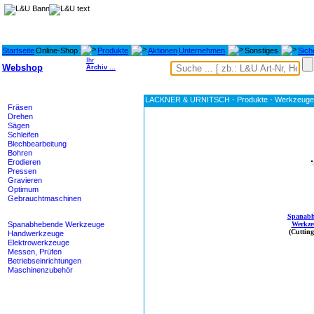
Startseite
Online-Shop
Produkte
Aktionen
Unternehmen
Sonstiges
Sich
Ihr
Webshop
Archiv ...
Maschinen
LACKNER & URNITSCH - Produkte - Werkzeuge - 
Fräsen
Drehen
Sägen
Schleifen
Blechbearbeitung
Bohren
Erodieren
Pressen
Gravieren
Optimum
Gebrauchtmaschinen
Werkzeuge
Spanabh
Spanabhebende Werkzeuge
Werkze
(Cutting
Handwerkzeuge
Elektrowerkzeuge
Messen, Prüfen
Betriebseinrichtungen
Maschinenzubehör
Heidenhain - M-TEC
Lagertechnik