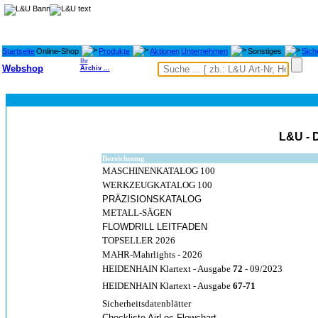
Startseite
Online-Shop
Produkte
Aktionen
Unternehmen
Sonstiges
Sich
Ihr
Webshop
Archiv ...
L&U -
Bezeichnung
MASCHINENKATALOG 100
WERKZEUGKATALOG 100
PRÄZISIONSKATALOG
METALL-SÄGEN
FLOWDRILL LEITFADEN
TOPSELLER 2026
MAHR-Mahrlights - 2026
HEIDENHAIN Klartext - Ausgabe
72
- 09/2023
HEIDENHAIN Klartext - Ausgabe
67-
71
Sicherheitsdatenblätter
Checkliste AirLoc Flowchart