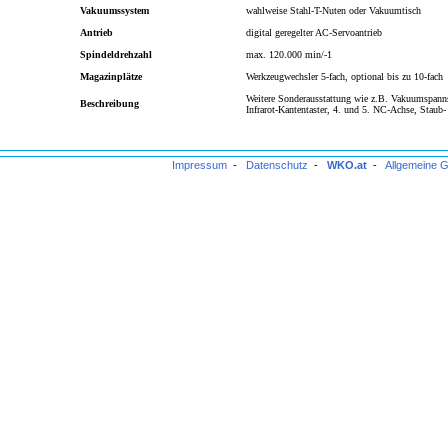
Vakuumssystem
wahlweise Stahl-T-Nuten oder Vakuumtisch
Antrieb
digital geregelter AC-Servoantrieb
Spindeldrehzahl
max. 120.000 min/-1
Magazinplätze
Werkzeugwechsler 5-fach, optional bis zu 10-fach
Weitere Sonderausstattung wie z.B. Vakuumspann
Beschreibung
Infrarot-Kantentaster, 4. und 5. NC-Achse, Stau
Impressum
-
Datenschutz
-
WKO.at
-
Allgemeine 