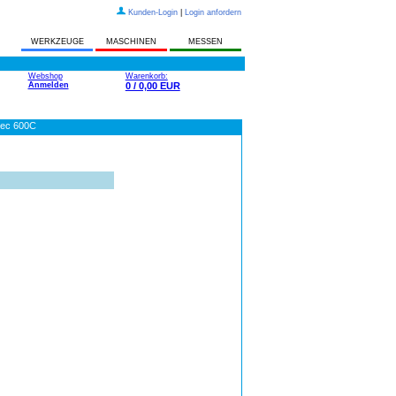
Kunden-Login
|
Login anfordern
WERKZEUGE
MASCHINEN
MESSEN
Webshop
Warenkorb:
Anmelden
0 / 0,00 EUR
tec 600C