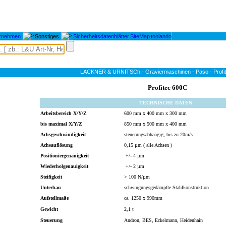
rnehmen
Sonstiges
Sicherheitsdatenblätter
SiteMap
toolando
LACKNER & URNITSCh - Graviermaschinen - Paso - Profi
Profitec 600C
TECHNISCHE DATEN
Arbeitsbereich X/Y/Z
600 mm x 400 mm x 300 mm
bis maximal X/Y/Z
850 mm x 500 mm x 400 mm
Achsgeschwindigkeit
steuerungsabhängig, bis zu 20m/s
Achsauflösung
0,15 µm ( alle Achsen )
Positioniergenauigkeit
+/- 4 µm
Wiederholgenauigkeit
+/- 2 µm
Steifigkeit
> 100 N/µm
Unterbau
schwingungsgedämpfte Stahlkonstruktion
Aufstellmaße
ca. 1250 x 990mm
Gewicht
2,1 t
Steuerung
Andron, BES, Eckelmann, Heidenhain