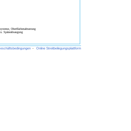
systeme, Oberflächenabtastung
b- u. Späneabsaugung
Geschäftsbedingungen
-
Online Streitbeilegungsplattform