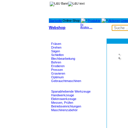
Startseite
Online-Shop
Produkte
Aktionen
Unte
Ihr
Webshop
Archiv ...
Maschinen
Fräsen
Drehen
Sägen
Schleifen
Blechbearbeitung
Bohren
Erodieren
Pressen
Gravieren
Optimum
Gebrauchtmaschinen
Werkzeuge
Spanabhebende Werkzeuge
Handwerkzeuge
Elektrowerkzeuge
Messen, Prüfen
Betriebseinrichtungen
Maschinenzubehör
Heidenhain - M-TEC
Lagertechnik