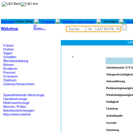
Startseite
Online-Shop
Produkte
Aktionen
Unternehmen
Sonstiges
Sich
Ihr
Webshop
Archiv ...
Maschinen
LAC
Fräsen
Drehen
Sägen
Schleifen
Blechbearbeitung
Bohren
Arbeitsbereich X/Y/
Erodieren
Pressen
Achsgeschwindigkeit
Gravieren
Optimum
Achsauflösung
Gebrauchtmaschinen
Positioniergenauigke
Werkzeuge
Spanabhebende Werkzeuge
Wiederholgenauigkei
Handwerkzeuge
Steifigkeit
Elektrowerkzeuge
Messen, Prüfen
Unterbau
Betriebseinrichtungen
Maschinenzubehör
Aufstellmaße
Heidenhain - M-TEC
Gewicht
Lagertechnik
Steuerung