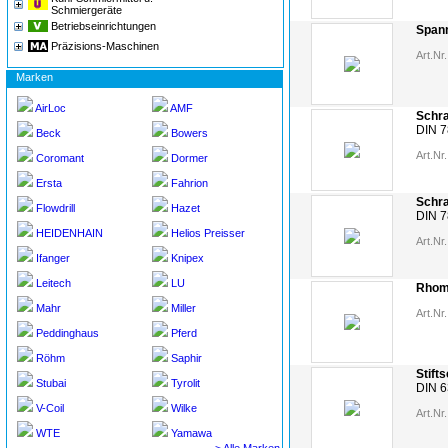
Schmiergeräte
Betriebseinrichtungen
Span
Präzisions-Maschinen
Art.Nr.
Marken
AirLoc
AMF
Schra
DIN 
Beck
Bowers
Art.Nr.
Coromant
Dormer
Ersta
Fahrion
Schra
Flowdrill
Hazet
DIN 
HEIDENHAIN
Helios Preisser
Art.Nr.
Ifanger
Knipex
Leitech
LU
Rhom
Mahr
Miller
Art.Nr.
Peddinghaus
Pferd
Röhm
Saphir
Stift
Stubai
Tyrolit
DIN 
V-Coil
Wilke
Art.Nr.
WTE
Yamawa