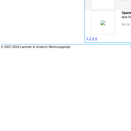
Span
aus h
Art.Nr.
1
2
3
4
© 2007-2019 Lackner & Urnitsch Werkzeugshop