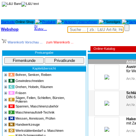
Startseite
Online-Shop
Produkte
Aktionen
Unternehmen
Sonstiges
Sich
Ihr
Webshop
Archiv ...
Warenkorb Vorschau ...
zum Warenkorb ...
Online-Katalog
Preisangabe
Artike
Austr
Kapitelübersicht
für W
Bohren, Senken, Reiben
Art.Nr.
Gewindeschneiden
Drehen, Hobeln, Räumen
Schlü
Fräsen
DIN 
Sägen, Feilen, Schleifen, Bürsten,
Polieren
Art.Nr.
Spannen, Maschinenzubehör
Maschinenaufstell-Technik
Messen, Anreissen, Prüfen
Haken
mit Z
Handwerkzeuge
Werkstättenbedarf u. Maschinen
Art.Nr.
Kühl-Schmiermittel u.