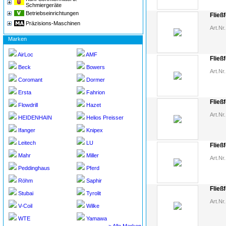
Schmiergeräte
Betriebseinrichtungen
Fließ
Präzisions-Maschinen
Art.Nr.
Marken
AirLoc
AMF
Fließ
Beck
Bowers
Art.Nr.
Coromant
Dormer
Ersta
Fahrion
Fließ
Flowdrill
Hazet
Art.Nr.
HEIDENHAIN
Helios Preisser
Ifanger
Knipex
Leitech
LU
Fließ
Mahr
Miller
Art.Nr.
Peddinghaus
Pferd
Röhm
Saphir
Fließ
Stubai
Tyrolit
Art.Nr.
V-Coil
Wilke
WTE
Yamawa