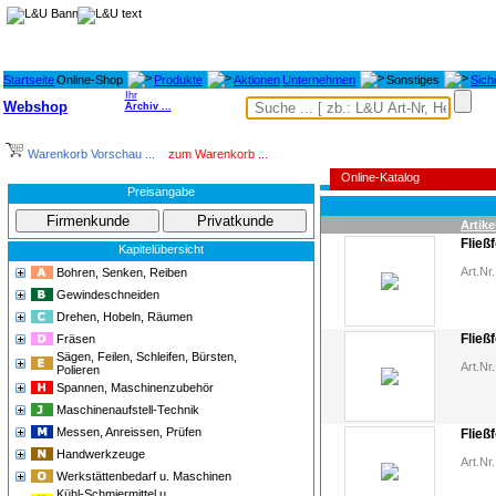
Startseite
Online-Shop
Produkte
Aktionen
Unternehmen
Sonstiges
Sich
Ihr
Webshop
Archiv ...
Warenkorb Vorschau ...
zum Warenkorb ...
Online-Katalog
Preisangabe
Artike
Fließ
Kapitelübersicht
Art.Nr.
Bohren, Senken, Reiben
Gewindeschneiden
Drehen, Hobeln, Räumen
Fließ
Fräsen
Sägen, Feilen, Schleifen, Bürsten,
Art.Nr.
Polieren
Spannen, Maschinenzubehör
Maschinenaufstell-Technik
Messen, Anreissen, Prüfen
Fließ
Handwerkzeuge
Art.Nr.
Werkstättenbedarf u. Maschinen
Kühl-Schmiermittel u.