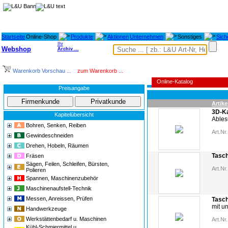
Startseite
Online-Shop
Produkte
Aktionen
Unternehmen
Sonstiges
Sich
Ihr
Webshop
Archiv ...
Warenkorb Vorschau ...
zum Warenkorb ...
Online-Katalog
Preisangabe
Artike
3D-Ka
Kapitelübersicht
Able
Bohren, Senken, Reiben
Art.Nr.
Gewindeschneiden
Drehen, Hobeln, Räumen
Tasc
Fräsen
Sägen, Feilen, Schleifen, Bürsten,
Art.Nr.
Polieren
Spannen, Maschinenzubehör
Maschinenaufstell-Technik
Messen, Anreissen, Prüfen
Tasch
mit u
Handwerkzeuge
Werkstättenbedarf u. Maschinen
Art.Nr.
Kühl-Schmiermittel u.