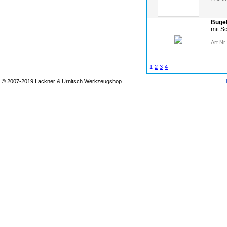
Büge
mit S
Art.Nr.
1
2
3
4
© 2007-2019 Lackner & Urnitsch Werkzeugshop