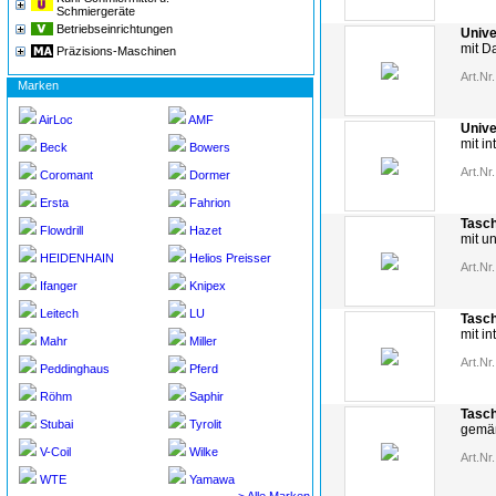
Schmiergeräte
Betriebseinrichtungen
Unive
mit D
Präzisions-Maschinen
Art.Nr.
Marken
AirLoc
AMF
Unive
mit in
Beck
Bowers
Art.Nr.
Coromant
Dormer
Ersta
Fahrion
Tasch
Flowdrill
Hazet
mit u
HEIDENHAIN
Helios Preisser
Art.Nr.
Ifanger
Knipex
Leitech
LU
Tasch
mit in
Mahr
Miller
Art.Nr.
Peddinghaus
Pferd
Röhm
Saphir
Tasc
Stubai
Tyrolit
gemä
V-Coil
Wilke
Art.Nr.
WTE
Yamawa