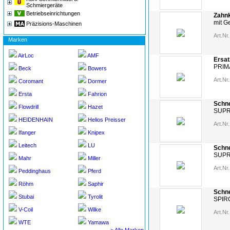
Schmiergeräte
Betriebseinrichtungen
Zahnk
mit 
Präzisions-Maschinen
Art.Nr.
Marken
AirLoc
AMF
Ersat
PRIM
Beck
Bowers
Art.Nr.
Coromant
Dormer
Ersta
Fahrion
Schne
Flowdrill
Hazet
SUPR
HEIDENHAIN
Helios Preisser
Art.Nr.
Ifanger
Knipex
Leitech
LU
Schne
SUPR
Mahr
Miller
Art.Nr.
Peddinghaus
Pferd
Röhm
Saphir
Schne
Stubai
Tyrolit
SPIRO
V-Coil
Wilke
Art.Nr.
WTE
Yamawa