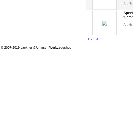
Art.Nr.
Spezi
für m
Art.Nr.
1
2
3
4
© 2007-2019 Lackner & Urnitsch Werkzeugshop