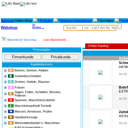
Startseite
Online-Shop
Produkte
Aktionen
Unternehmen
Sonstiges
Sich
Ihr
Webshop
Archiv ...
Warenkorb Vorschau ...
zum Warenkorb ...
Online-Katalog
Preisangabe
Artike
Schne
Kapitelübersicht
mit M
Bohren, Senken, Reiben
Art.Nr.
Gewindeschneiden
Drehen, Hobeln, Räumen
Bohrf
Fräsen
EXTR
Sägen, Feilen, Schleifen, Bürsten,
Polieren
Art.Nr.
Spannen, Maschinenzubehör
Maschinenaufstell-Technik
Messen, Anreissen, Prüfen
Zahnk
mit K
Handwerkzeuge
Werkstättenbedarf u. Maschinen
Art.Nr.
Kühl-Schmiermittel u.